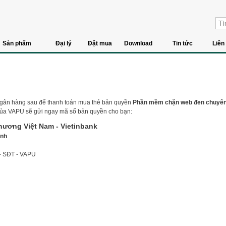
Sản phẩm
Đại lý
Đặt mua
Download
Tin tức
Liên
ngân hàng sau để thanh toán mua thẻ bản quyền
Phần mềm chặn web đen chuyê
ủa VAPU sẽ gửi ngay mã số bản quyền cho bạn:
hương Việt Nam
- Vietinbank
ạnh
 - SĐT - VAPU