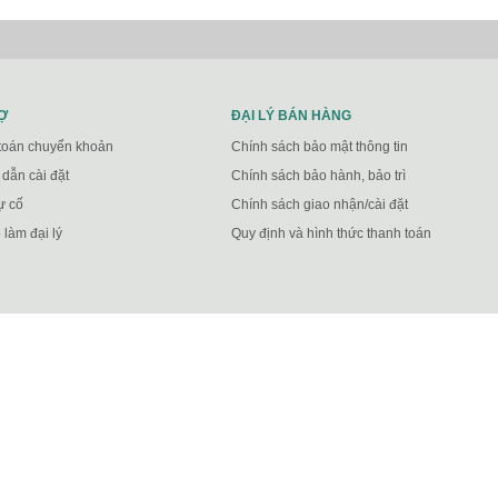
Ợ
ĐẠI LÝ BÁN HÀNG
toán chuyển khoản
Chính sách bảo mật thông tin
dẫn cài đặt
Chính sách bảo hành, bảo trì
ự cố
Chính sách giao nhận/cài đặt
 làm đại lý
Quy định và hình thức thanh toán