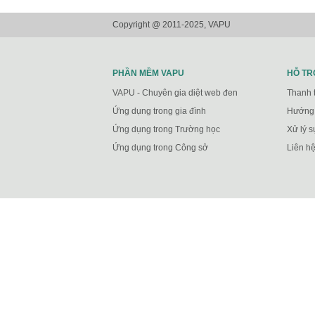
Copyright @ 2011-2025, VAPU
PHẦN MỀM VAPU
HỖ TR
VAPU - Chuyên gia diệt web đen
Thanh 
Ứng dụng trong gia đình
Hướng 
Ứng dụng trong Trường học
Xử lý s
Ứng dụng trong Công sở
Liên hệ