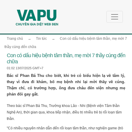
Trang chủ
→
Tin tức
→
Con có dấu hiệu bệnh tâm thần, mẹ mời 7
thầy cúng đến chữa
Con có dấu hiệu bệnh tâm thần, mẹ mời 7 thầy cúng đến
chữa
01:02 13/07/2025 GMT+7
Bác sĩ Phan Bá Thu cho biết, khi trẻ có biểu hiện lạ về tâm lý,
thay vì đưa đi khám, bố mẹ bệnh nhi lại mời thầy về cúng.
Thậm chí, có trường hợp, ông đưa cháu đến viện nhưng mẹ
phản đối gay gắt.
Theo bác sĩ Phan Bá Thu, Trưởng khoa Lão - Nhi (Bệnh viện Tâm thần
Nghệ An), thời gian qua, khoa tiếp nhận, điều trị nhiều trẻ bị rối loạn tâm
thần.
"Có nhiều nguyên nhân dẫn đến rối loạn tâm thần, như nghiện game (trò