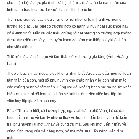
chơi điện tử), áp lực gia đình, xã hội, thậm chí có cháu là nạn nhân của
tình trạng bạo lực học đường", bác sĩ Thu thông tin.
Trẻ nhập viện với các triệu chứng rõ nét như rối loạn hành vi, hoang
tưởng ảo giác, đặc biệt có trường hợp có hành vi hủy hoại sức khỏe hay
có ý định tự tử. Mặc dù các triệu chứng rõ nét nhưng có trường hợp không
được đưa đến cơ sở y tế chuyên khoa để sớm can thiệp, gây khó khăn
cho việc điều trị.
Tỉ lệ trẻ mắc các rối loạn về tâm thần có xu hướng gia tăng (Ảnh: Hoàng
Lam).
Theo vị bác sĩ này, ngoài việc không nhận biết được các dấu hiệu rối loạn
tâm thần của con, một số phụ huynh khó chấp nhận việc con mình mắc
các chứng bệnh về tâm thần. Cùng với đó, không ít cha mẹ sợ người khác
biết con mình bị rối loạn tâm thần sẽ ảnh hưởng đến việc học tập, làm
việc hay lập gia đình sau này.
Bác sĩ Thu cho biết, có trường hợp, ngay tại thành phố Vinh, trẻ có dấu
hiệu bất thường về tâm lý nhưng thay vì đưa con đến bệnh viện để kiểm
tra, phụ huynh lại mời... thầy về cúng trừ ma. Sau khi mời đến 7 thầy về
cúng, tình trạng của trẻ nặng hơn, bố mẹ mới đưa đến bệnh viện tâm
thần.