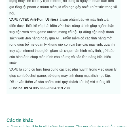
dụng máy tính có truy cập Internet, đó cũng là nguyên nhân dẫn đến
gia tăng tội phạm vị thành niên, là vấn nạn gây nhiều bức xúc trong xã
hội.
VAPU (VTEC Anti-Porn Utilities)
là sản phẩm bảo vệ máy tính toàn
diện được thiết kế và phát triển với chức năng chính giúp ngăn chặn
truy cập web đen, game online, mạng xã hội, tự động cập nhật danh
sách web đen hàng ngày qua AI ... Phần mềm có các tính năng mở
rộng giúp bố mẹ quản lý khung giờ con cái truy cập máy tính, quản lý
truy cập Internet theo giời, giám sát chụp màn hình máy tính, gửi báo
cáo hình ảnh chụp màn hình cho bố mẹ và các tính năng hữu hiệu
khác.
VAPU là công cụ hữu hiệu cùng các bậc phụ huynh trong việc quản lý
giúp con bớt chơi game, sử dụng máy tính đúng mục đích học tập.
Để tư vấn thêm về sản phẩm, mời quý khách liên hệ với chúng tôi:
- Hotline:
0974.095.866 - 0964.119.238
Các tin khác
Nam sinh lớp 8 tự tử vì bị cấm chơi game: Cha mẹ nên cản con bằng cách 