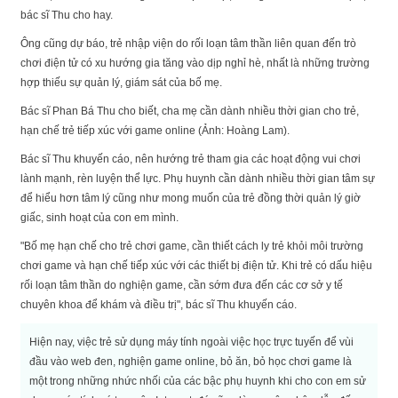
bác sĩ Thu cho hay.
Ông cũng dự báo, trẻ nhập viện do rối loạn tâm thần liên quan đến trò
chơi điện tử có xu hướng gia tăng vào dịp nghỉ hè, nhất là những trường
hợp thiếu sự quản lý, giám sát của bố mẹ.
Bác sĩ Phan Bá Thu cho biết, cha mẹ cần dành nhiều thời gian cho trẻ,
hạn chế trẻ tiếp xúc với game online (Ảnh: Hoàng Lam).
Bác sĩ Thu khuyến cáo, nên hướng trẻ tham gia các hoạt động vui chơi
lành mạnh, rèn luyện thể lực. Phụ huynh cần dành nhiều thời gian tâm sự
để hiểu hơn tâm lý cũng như mong muốn của trẻ đồng thời quản lý giờ
giấc, sinh hoạt của con em mình.
"Bố mẹ hạn chế cho trẻ chơi game, cần thiết cách ly trẻ khỏi môi trường
chơi game và hạn chế tiếp xúc với các thiết bị điện tử. Khi trẻ có dấu hiệu
rối loạn tâm thần do nghiện game, cần sớm đưa đến các cơ sở y tế
chuyên khoa để khám và điều trị", bác sĩ Thu khuyến cáo.
Hiện nay, việc trẻ sử dụng máy tính ngoài việc học trực tuyến để vùi
đầu vào web đen, nghiện game online, bỏ ăn, bỏ học chơi game là
một trong những nhức nhối của các bậc phụ huynh khi cho con em sử