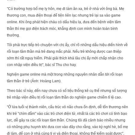
"Có trường hợp bố mẹ ly hôn, mẹ đi làm ăn xa, trẻ ở nhà với ông bà. Mẹ
thương con, mua điện thoại để tiện liên lạc nhưng trẻ lại sa vào game
online. Khi ông phát hiện cháu có dấu hiệu lạ, đưa đến bệnh viện tâm
thần thì mẹ gọi điện trách móc, khẳng định con mình hoàn toàn bình
thường.
Tôi phải trực tiếp trò chuyện với chị ấy, chỉ rõ những dấu hiệu điển hình về
rối loạn tâm thần mà trẻ đang mắc phải. Nếu trẻ không được can thiệp
sớm thì rất nguy hiểm. Phải giải thích khá lâu chị ấy mới chấp nhận cho
con nhập viện điều trị", bác sĩ Thu cho hay.
Nghiện game online mà một trong những nguyên nhân dẫn tới rối loạn
tâm thần ở trẻ (Ảnh: Hoàng Lam).
Theo bác sĩ này, đến nay chưa có số liệu thống kê cụ thể nhưng số lượng
trẻ nhập viện điều trị rối loạn tâm thần do nghiện game chiếm tỉ lệ cao.
"Ở lứa tuổi vị thành niên, cấu trúc vỏ não chưa ổn định, dễ tổn thương nên
khi trẻ "chìm đắm" vào các trò chơi điện tử, nhất là các trò chơi có tính bạo
lực, dễ gây ra các rối loạn tâm thần. Chúng tôi đã cảnh báo nhiều nhưng
có những phụ huynh khi đưa con vào đây cho rằng, vào kỳ nghỉ hè, bố mẹ
đi làm, để con ở nhà cùng ti vi và điện thoại, không thể kiểm soát được",