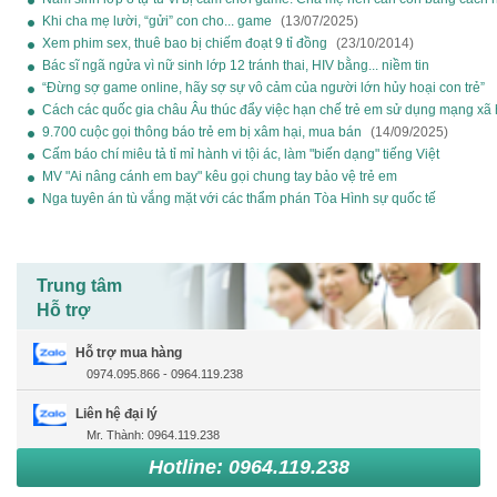
(13/07/2025)
Khi cha mẹ lười, “gửi” con cho... game
(13/07/2025)
Xem phim sex, thuê bao bị chiếm đoạt 9 tỉ đồng
(23/10/2014)
Bác sĩ ngã ngửa vì nữ sinh lớp 12 tránh thai, HIV bằng... niềm tin
(13/07/2025)
“Đừng sợ game online, hãy sợ sự vô cảm của người lớn hủy hoại con trẻ”
(13/07/2025)
Cách các quốc gia châu Âu thúc đẩy việc hạn chế trẻ em sử dụng mạng xã 
(13/07/2025)
9.700 cuộc gọi thông báo trẻ em bị xâm hại, mua bán
(14/09/2025)
Cấm báo chí miêu tả tỉ mỉ hành vi tội ác, làm "biến dạng" tiếng Việt
(21/12/2025)
MV "Ai nâng cánh em bay" kêu gọi chung tay bảo vệ trẻ em
(13/07/2025)
Nga tuyên án tù vắng mặt với các thẩm phán Tòa Hình sự quốc tế
(21/12/2025)
Trung tâm
Hỗ trợ
Hỗ trợ mua hàng
0974.095.866 - 0964.119.238
Liên hệ đại lý
Mr. Thành: 0964.119.238
Hotline: 0964.119.238