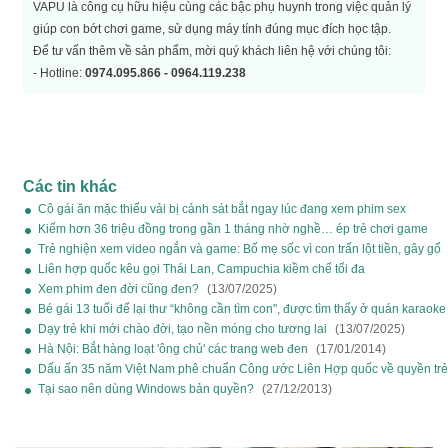
VAPU là công cụ hữu hiệu cùng các bậc phụ huynh trong việc quản lý
giúp con bớt chơi game, sử dụng máy tính đúng mục đích học tập.
Để tư vấn thêm về sản phẩm, mời quý khách liên hệ với chúng tôi:
- Hotline:
0974.095.866 - 0964.119.238
Các tin khác
Cô gái ăn mặc thiếu vải bị cảnh sát bắt ngay lúc đang xem phim sex
(13/07/2025)
Kiếm hơn 36 triệu đồng trong gần 1 tháng nhờ nghề… ép trẻ chơi game
(07/09/2025)
Trẻ nghiện xem video ngắn và game: Bố mẹ sốc vì con trấn lột tiền, gây gổ
(21/12/2025)
Liên hợp quốc kêu gọi Thái Lan, Campuchia kiềm chế tối đa
(30/07/2025)
Xem phim đen đời cũng đen?
(13/07/2025)
Bé gái 13 tuổi để lại thư “không cần tìm con", được tìm thấy ở quán karaoke
(13/07/2025)
Dạy trẻ khi mới chào đời, tạo nền móng cho tương lai
(13/07/2025)
Hà Nội: Bắt hàng loạt 'ông chủ' các trang web đen
(17/01/2014)
Dấu ấn 35 năm Việt Nam phê chuẩn Công ước Liên Hợp quốc về quyền tr
(21/12/2025)
Tại sao nên dùng Windows bản quyền?
(27/12/2013)