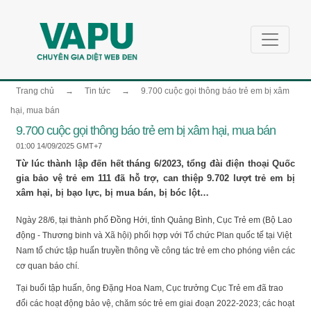
Trang chủ
→
Tin tức
→
9.700 cuộc gọi thông báo trẻ em bị xâm
hại, mua bán
9.700 cuộc gọi thông báo trẻ em bị xâm hại, mua bán
01:00 14/09/2025 GMT+7
Từ lúc thành lập đến hết tháng 6/2023, tổng đài điện thoại Quốc
gia bảo vệ trẻ em 111 đã hỗ trợ, can thiệp 9.702 lượt trẻ em bị
xâm hại, bị bạo lực, bị mua bán, bị bóc lột…
Ngày 28/6, tại thành phố Đồng Hới, tỉnh Quảng Bình, Cục Trẻ em (Bộ Lao
động - Thương binh và Xã hội) phối hợp với Tổ chức Plan quốc tế tại Việt
Nam tổ chức tập huấn truyền thông về công tác trẻ em cho phóng viên các
cơ quan báo chí.
Tại buổi tập huấn, ông Đặng Hoa Nam, Cục trưởng Cục Trẻ em đã trao
đổi các hoạt động bảo vệ, chăm sóc trẻ em giai đoạn 2022-2023; các hoạt