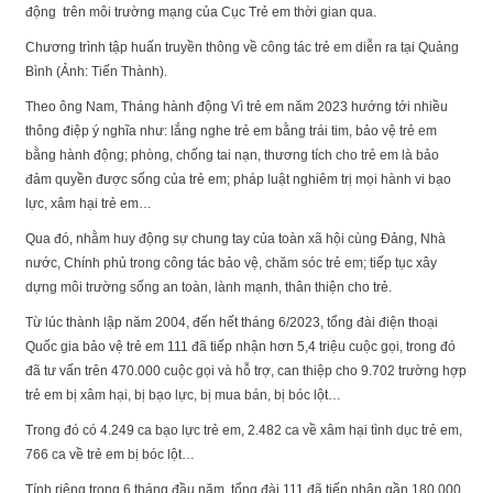
động trên môi trường mạng của Cục Trẻ em thời gian qua.
Chương trình tập huấn truyền thông về công tác trẻ em diễn ra tại Quảng
Bình (Ảnh: Tiến Thành).
Theo ông Nam, Tháng hành động Vì trẻ em năm 2023 hướng tới nhiều
thông điệp ý nghĩa như: lắng nghe trẻ em bằng trái tim, bảo vệ trẻ em
bằng hành động; phòng, chống tai nạn, thương tích cho trẻ em là bảo
đảm quyền được sống của trẻ em; pháp luật nghiêm trị mọi hành vi bạo
lực, xâm hại trẻ em…
Qua đó, nhằm huy động sự chung tay của toàn xã hội cùng Đảng, Nhà
nước, Chính phủ trong công tác bảo vệ, chăm sóc trẻ em; tiếp tục xây
dựng môi trường sống an toàn, lành mạnh, thân thiện cho trẻ.
Từ lúc thành lập năm 2004, đến hết tháng 6/2023, tổng đài điện thoại
Quốc gia bảo vệ trẻ em 111 đã tiếp nhận hơn 5,4 triệu cuộc gọi, trong đó
đã tư vấn trên 470.000 cuộc gọi và hỗ trợ, can thiệp cho 9.702 trường hợp
trẻ em bị xâm hại, bị bạo lực, bị mua bán, bị bóc lột…
Trong đó có 4.249 ca bạo lực trẻ em, 2.482 ca về xâm hại tình dục trẻ em,
766 ca về trẻ em bị bóc lột…
Tính riêng trong 6 tháng đầu năm, tổng đài 111 đã tiếp nhận gần 180.000