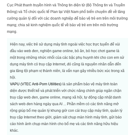
Cục Phát thanh truyền hình và Thông tin điện tử (Bộ Thông tin và Truyền
thông) và Tổ chức quốc tế Plan tại Việt Nam phổ biến chuyên đề về tăng
cường quản lý đối với các doanh nghiệp để bảo vệ trẻ em trên môi trường
mạng; chia sẻ kinh nghiệm quốc tế về bảo vệ trẻ em trên môi trường
mạng.
Hiện nay, việc trẻ sử dụng máy tính ngoài việc học trực tuyến để vùi
đầu vào web đen, nghiện game online, bỏ ăn, bỏ học chơi game là
một trong những nhức nhối của các bậc phụ huynh khi cho con em sử
dụng máy tính có truy cập Internet, đó cũng là nguyên nhân dẫn đến
gia tăng tội phạm vị thành niên, là vấn nạn gây nhiều bức xúc trong xã
hội.
VAPU (VTEC Anti-Porn Utilities)
là sản phẩm bảo vệ máy tính toàn
diện được thiết kế và phát triển với chức năng chính giúp ngăn chặn
truy cập web đen, game online, mạng xã hội, tự động cập nhật danh
sách web đen hàng ngày qua AI ... Phần mềm có các tính năng mở
rộng giúp bố mẹ quản lý khung giờ con cái truy cập máy tính, quản lý
truy cập Internet theo giời, giám sát chụp màn hình máy tính, gửi báo
cáo hình ảnh chụp màn hình cho bố mẹ và các tính năng hữu hiệu
khác.