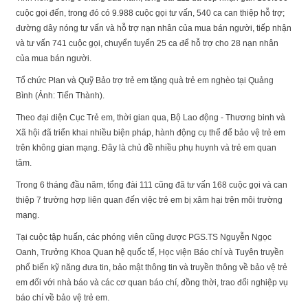
cuộc gọi đến, trong đó có 9.988 cuộc gọi tư vấn, 540 ca can thiệp hỗ trợ;
đường dây nóng tư vấn và hỗ trợ nạn nhân của mua bán người, tiếp nhận
và tư vấn 741 cuộc gọi, chuyển tuyến 25 ca để hỗ trợ cho 28 nạn nhân
của mua bán người.
Tổ chức Plan và Quỹ Bảo trợ trẻ em tặng quà trẻ em nghèo tại Quảng
Bình (Ảnh: Tiến Thành).
Theo đại diện Cục Trẻ em, thời gian qua, Bộ Lao động - Thương binh và
Xã hội đã triển khai nhiều biện pháp, hành động cụ thể để bảo vệ trẻ em
trên không gian mạng. Đây là chủ đề nhiều phụ huynh và trẻ em quan
tâm.
Trong 6 tháng đầu năm, tổng đài 111 cũng đã tư vấn 168 cuộc gọi và can
thiệp 7 trường hợp liên quan đến việc trẻ em bị xâm hại trên môi trường
mạng.
Tại cuộc tập huấn, các phóng viên cũng được PGS.TS Nguyễn Ngọc
Oanh, Trưởng Khoa Quan hệ quốc tế, Học viện Báo chí và Tuyên truyền
phổ biến kỹ năng đưa tin, bảo mật thông tin và truyền thông về bảo vệ trẻ
em đối với nhà báo và các cơ quan báo chí, đồng thời, trao đổi nghiệp vụ
báo chí về bảo vệ trẻ em.