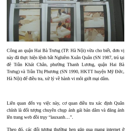
Công an quận Hai Bà Trưng (TP. Hà Nội) vừa cho biết, đơn vị
này đã thực hiện lệnh bắt Nghiêm Xuân Quân (SN 1987, trú tại
đê Trần Khát Chân, phường Thanh Lương, quận Hai Bà
Trưng) và Trần Thị Phương (SN 1990, HKTT huyện Mỹ Đức,
Hà Nội) để điều tra, xử lý về hành vi môi giới mại dâm.
Liên quan đến vụ việc này, cơ quan điều tra xác định Quân
chính là đối tượng chuyên chụp ảnh gái bán dâm và đăng ảnh
lên trang web đồi trụy “lauxanh…”.
Theo đó, các đối tượng thường hẹn gặp qua mạng internet ở