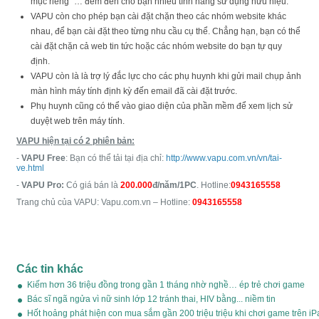
mục riêng” … đem đến cho bạn nhiều tính năng sử dụng hữu hiệu.
VAPU còn cho phép bạn cài đặt chặn theo các nhóm website khác
nhau, để bạn cài đặt theo từng nhu cầu cụ thể. Chẳng hạn, bạn có thể
cài đặt chặn cả web tin tức hoặc các nhóm website do bạn tự quy
định.
VAPU còn là là trợ lý đắc lực cho các phụ huynh khi gửi mail chụp ảnh
màn hình máy tính định kỳ đến email đã cài đặt trước.
Phụ huynh cũng có thể vào giao diện của phần mềm để xem lịch sử
duyệt web trên máy tính.
VAPU hiện tại có 2 phiên bản:
-
VAPU Free
: Bạn có thể tải tại địa chỉ:
http://www.vapu.com.vn/vn/tai-
ve.html
-
VAPU Pro:
Có giá bán là
200.000
đ/năm/1PC
. Hotline:
0943165558
Trang chủ của VAPU: Vapu.com.vn – Hotline:
0943165558
Các tin khác
Kiếm hơn 36 triệu đồng trong gần 1 tháng nhờ nghề… ép trẻ chơi game
(07/09/2025)
Bác sĩ ngã ngửa vì nữ sinh lớp 12 tránh thai, HIV bằng... niềm tin
(13/07/2025)
Hốt hoảng phát hiện con mua sắm gần 200 triệu triệu khi chơi game trên iP