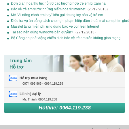
(13/07/2025)
Đơn giản hóa thủ tục hỗ trợ các trường hợp trẻ em bị xâm hại
(02/09/2025)
Bảo vệ trẻ em trước những hiểm họa từ internet
(26/12/2013)
MV "Ai nâng cánh em bay" kêu gọi chung tay bảo vệ trẻ em
(13/07/2025)
Điều tra vụ án bằng cách cho nghi phạm hiếp dâm thoải mái xem phim giườ
(13/07/2025)
Masstel tặng miễn phí ứng dụng bảo vệ con trên Internet
(13/07/2025)
Tại sao nên dùng Windows bản quyền?
(27/12/2013)
Bộ Công an phát động chiến dịch bảo vệ trẻ em trên không gian mạng
(21/12/2025)
Trung tâm
Hỗ trợ
Hỗ trợ mua hàng
0974.095.866 - 0964.119.238
Liên hệ đại lý
Mr. Thành: 0964.119.238
Hotline: 0964.119.238