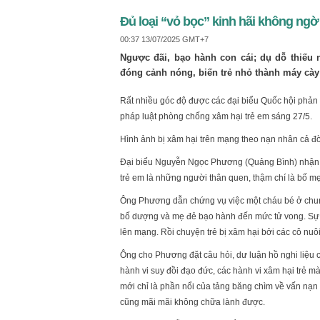
Đủ loại “vỏ bọc” kinh hãi không ngờ
00:37 13/07/2025 GMT+7
Ngược đãi, bạo hành con cái; dụ dỗ thiếu n
đóng cảnh nóng, biến trẻ nhỏ thành máy c
Rất nhiều góc độ được các đại biểu Quốc hội phản á
pháp luật phòng chống xâm hại trẻ em sáng 27/5.
Hình ảnh bị xâm hại trên mạng theo nạn nhân cả đ
Đại biểu Nguyễn Ngọc Phương (Quảng Bình) nhận xé
trẻ em là những người thân quen, thậm chí là bố mẹ
Ông Phương dẫn chứng vụ việc một cháu bé ở chung 
bố dượng và mẹ đẻ bạo hành đến mức tử vong. Sự vi
lên mạng. Rồi chuyện trẻ bị xâm hại bởi các cô n
Ông cho Phương đặt câu hỏi, dư luận hồ nghi liệu
hành vi suy đồi đạo đức, các hành vi xâm hại trẻ 
mới chỉ là phần nổi của tảng băng chìm về vấn nạn n
cũng mãi mãi không chữa lành được.