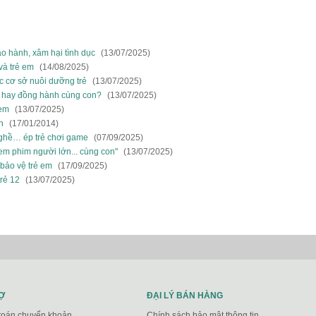
o hành, xâm hại tình dục
(13/07/2025)
và trẻ em
(14/08/2025)
ác cơ sở nuôi dưỡng trẻ
(13/07/2025)
m hay đồng hành cùng con?
(13/07/2025)
 em
(13/07/2025)
n
(17/01/2014)
nghề… ép trẻ chơi game
(07/09/2025)
m phim người lớn... cùng con"
(13/07/2025)
bảo vệ trẻ em
(17/09/2025)
rẻ 12
(13/07/2025)
Ợ
ĐẠI LÝ BÁN HÀNG
toán chuyển khoản
Chính sách bảo mật thông tin