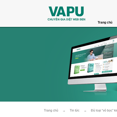
Trang chủ
Trang chủ
→
Tin tức
→
Đủ loại “vỏ bọc” k