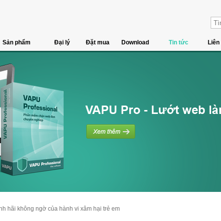
Sản phẩm
Đại lý
Đặt mua
Download
Tin tức
Liên
inh hãi không ngờ của hành vi xâm hại trẻ em