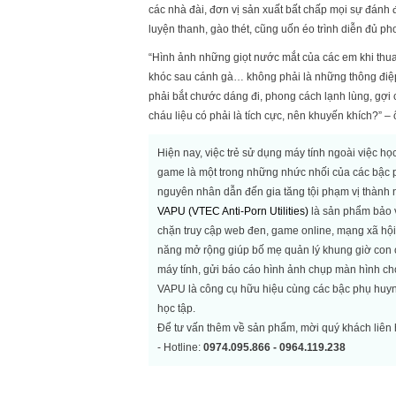
các nhà đài, đơn vị sản xuất bất chấp mọi sự đánh đổ
luyện thanh, gào thét, cũng uốn éo trình diễn đủ p
“Hình ảnh những giọt nước mắt của các em khi thua 
khóc sau cánh gà… không phải là những thông điệp t
phải bắt chước dáng đi, phong cách lạnh lùng, gợi
cháu liệu có phải là tích cực, nên khuyến khích?” –
Hiện nay, việc trẻ sử dụng máy tính ngoài việc h
game là một trong những nhức nhối của các bậc ph
nguyên nhân dẫn đến gia tăng tội phạm vị thành n
VAPU (VTEC Anti-Porn Utilities)
là sản phẩm bảo v
chặn truy cập web đen, game online, mạng xã hội
năng mở rộng giúp bố mẹ quản lý khung giờ con cái
máy tính, gửi báo cáo hình ảnh chụp màn hình ch
VAPU là công cụ hữu hiệu cùng các bậc phụ huynh
học tập.
Để tư vấn thêm về sản phẩm, mời quý khách liên h
- Hotline:
0974.095.866 - 0964.119.238