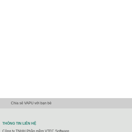
Chia sẻ VAPU với bạn bè
THÔNG TIN LIÊN HỆ
Công ty TNHH Phần mềm VTEC Software