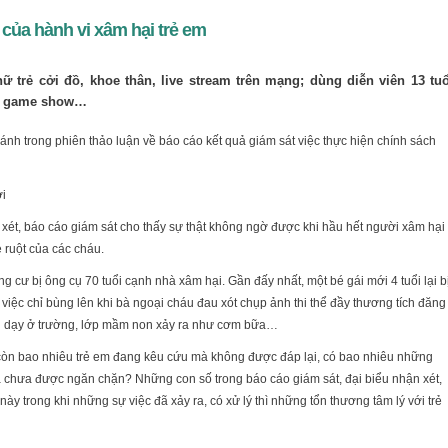
 của hành vi xâm hại trẻ em
ữ trẻ cởi đồ, khoe thân, live stream trên mạng; dùng diễn viên 13 tuổ
ày game show…
nh trong phiên thảo luận về báo cáo kết quả giám sát việc thực hiện chính sách
ời
t, báo cáo giám sát cho thấy sự thật không ngờ được khi hầu hết người xâm hại
 ruột của các cháu.
cư bị ông cụ 70 tuổi cạnh nhà xâm hại. Gần đấy nhất, một bé gái mới 4 tuổi lại b
ệc chỉ bùng lên khi bà ngoại cháu đau xót chụp ảnh thi thể đầy thương tích đăng
uôi dạy ở trường, lớp mầm non xảy ra như cơm bữa…
 còn bao nhiêu trẻ em đang kêu cứu mà không được đáp lại, có bao nhiêu những
mà chưa được ngăn chặn? Những con số trong báo cáo giám sát, đại biểu nhận xét,
ày trong khi những sự việc đã xảy ra, có xử lý thì những tổn thương tâm lý với trẻ