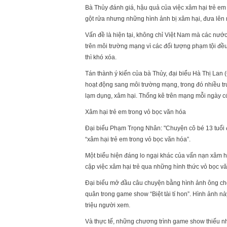
Bà Thủy đánh giá, hậu quả của việc xâm hại trẻ em t
gột rửa nhưng những hình ảnh bị xâm hại, đưa lên 
Vấn đề là hiện tại, không chỉ Việt Nam mà các nướ
trên môi trường mạng vì các đối tượng phạm tội đều
thì khó xóa.
Tán thành ý kiến của bà Thủy, đại biểu Hà Thị Lan 
hoạt động sang môi trường mạng, trong đó nhiều trư
lạm dụng, xâm hại. Thống kê trên mạng mỗi ngày c
Xâm hại trẻ em trong vỏ bọc văn hóa
Đại biểu Phạm Trọng Nhân: "Chuyện cô bé 13 tuổi 
“xâm hại trẻ em trong vỏ bọc văn hóa”.
Một biểu hiện đáng lo ngại khác của vấn nạn xâm 
cập việc xâm hại trẻ qua những hình thức vỏ bọc v
Đại biểu mở đầu câu chuyện bằng hình ảnh ông cho
quân trong game show “Biệt tài tí hon”. Hình ảnh nà
triệu người xem.
Và thực tế, những chương trình game show thiếu nh