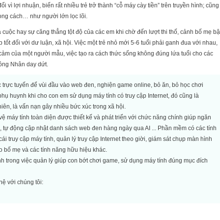
i vì lợi nhuận, biến rất nhiều trẻ trở thành “cỗ máy cày tiền” trên truyền hình; cũng
hong cách… như người lớn lọc lõi.
cuộc hay sự căng thẳng tột độ của các em khi chờ đến lượt thi thố, cảnh bố mẹ bậ
ốt đối với dư luận, xã hội. Việc một trẻ nhỏ mới 5-6 tuổi phải ganh đua với nhau,
 cảm của một người mẫu, việc tạo ra cách thức sống không đúng lứa tuổi cho các
 ông Nhân day dứt.
ọc trực tuyến để vùi đầu vào web đen, nghiện game online, bỏ ăn, bỏ học chơi
ụ huynh khi cho con em sử dụng máy tính có truy cập Internet, đó cũng là
iên, là vấn nạn gây nhiều bức xúc trong xã hội.
ệ máy tính toàn diện được thiết kế và phát triển với chức năng chính giúp ngăn
, tự động cập nhật danh sách web đen hàng ngày qua AI ... Phần mềm có các tính
 truy cập máy tính, quản lý truy cập Internet theo giời, giám sát chụp màn hình
o bố mẹ và các tính năng hữu hiệu khác.
 trong việc quản lý giúp con bớt chơi game, sử dụng máy tính đúng mục đích
ệ với chúng tôi: