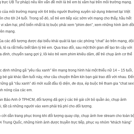
 trực UB Tư pháp) nêu lên vấn đề mới là trẻ em bị xâm hại trên môi trường mạng.
 của môi trường mạng với 64 triệu người thường xuyên sử dụng Internet tại Việt
ên cho tới 24 tuổi. Trong số đó, số trẻ em tiếp xúc sớm với mạng cho thấy, hầu hết
 vi xâm hại, phổ biến nhất là bị buộc phải xem “phim đen”, xem những hình ảnh đồ
 trên mạng.
 các đối tượng được đại biểu khái quát là tạo các phòng “chat” ảo trên mạng, đội
 tỏ ra rất hiểu biết tâm lý trẻ em. Qua trao đổi, sau một thời gian để tạo tin cậy với
ia đình, chuyển sang gợi ý, lôi kéo trẻ xem phim khiêu dâm, để trẻ chụp ảnh cơ thể
 định những gã “yêu râu xanh” lên mạng trong hình hài một thiếu nữ 14 – 15 tuổi,
bé gái khác tầm tuổi này, như câu chuyện thầm kín bạn gái trao đổi với nhau. Đế
ng gã “râu xanh” đó mới xuất đầu lộ diện, đe dọa, ép buộc trẻ tham gia “chat sex
ảnh nóng của các em.
n Bảo Anh ở TPHCM, đối tượng đã gợi ý các trẻ gái cởi bỏ quần áo, chụp ảnh
, tất cả những người vào xem phải trả phí cho đối tượng.
 cởi dần trang phục trong khi đối tượng quay clip, chụp ảnh live stream cho toàn b
i Trung Quốc, những hình ảnh được truyền trực tiếp, phục vụ nhóm “khách hàng”