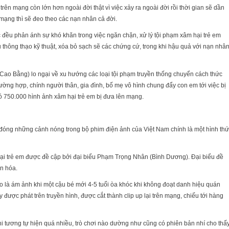
rên mạng còn lớn hơn ngoài đời thật vì việc xảy ra ngoài đời rồi thời gian sẽ dần
mạng thì sẽ đeo theo các nạn nhân cả đời.
c đều phản ánh sự khó khăn trong việc ngăn chặn, xử lý tội phạm xâm hại trẻ em
 thông thạo kỹ thuật, xóa bỏ sạch sẽ các chứng cứ, trong khi hậu quả với nạn nhâ
(Cao Bằng) lo ngại về xu hướng các loại tội phạm truyền thống chuyển cách thức
ờng hợp, chính người thân, gia đình, bố mẹ vô hình chung đẩy con em tới việc bị
ó 750.000 hình ảnh xâm hại trẻ em bị đưa lên mạng.
đóng những cảnh nóng trong bộ phim điện ảnh của Việt Nam chính là một hình th
hại trẻ em được đề cập bởi đại biểu Phạm Trọng Nhân (Bình Dương). Đại biểu đề
ăn hóa.
 là ám ảnh khi một cậu bé mới 4-5 tuổi òa khóc khi không đoạt danh hiệu quán
y được phát trên truyền hình, được cắt thành clip up lại trên mạng, chiếu tới hàng
i tương tự hiện quá nhiều, trò chơi nào dường như cũng có phiên bản nhí cho thấ