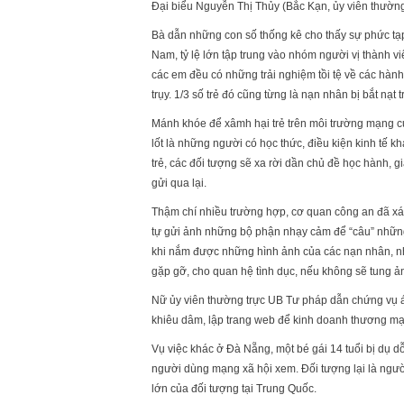
Đại biểu Nguyễn Thị Thủy (Bắc Kạn, ủy viên thường
Bà dẫn những con số thống kê cho thấy sự phức tạp
Nam, tỷ lệ lớn tập trung vào nhóm người vị thành vi
các em đều có những trải nghiệm tồi tệ về các hành
trụy. 1/3 số trẻ đó cũng từng là nạn nhân bị bắt nạt
Mánh khóe để xâmh hại trẻ trên môi trường mạng của
lốt là những người có học thức, điều kiện kinh tế khá,
trẻ, các đối tượng sẽ xa rời dần chủ đề học hành, g
gửi qua lại.
Thậm chí nhiều trường hợp, cơ quan công an đã xác
tự gửi ảnh những bộ phận nhạy cảm để “câu” những 
khi nắm được những hình ảnh của các nạn nhân, nhữ
gặp gỡ, cho quan hệ tình dục, nếu không sẽ tung 
Nữ ủy viên thường trực UB Tư pháp dẫn chứng vụ á
khiêu dâm, lập trang web để kinh doanh thương mại
Vụ việc khác ở Đà Nẵng, một bé gái 14 tuổi bị dụ dỗ
người dùng mạng xã hội xem. Đối tượng lại là ngườ
lớn của đối tượng tại Trung Quốc.