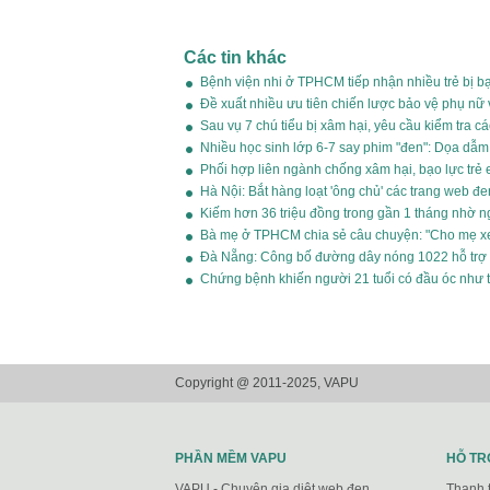
Các tin khác
Bệnh viện nhi ở TPHCM tiếp nhận nhiều trẻ bị bạ
Đề xuất nhiều ưu tiên chiến lược bảo vệ phụ nữ 
Sau vụ 7 chú tiểu bị xâm hại, yêu cầu kiểm tra c
Nhiều học sinh lớp 6-7 say phim "đen": Dọa dẫ
Phối hợp liên ngành chống xâm hại, bạo lực trẻ
Hà Nội: Bắt hàng loạt 'ông chủ' các trang web đe
Kiếm hơn 36 triệu đồng trong gần 1 tháng nhờ 
Bà mẹ ở TPHCM chia sẻ câu chuyện: "Cho mẹ xe
Đà Nẵng: Công bố đường dây nóng 1022 hỗ trợ 
Chứng bệnh khiến người 21 tuổi có đầu óc như t
Copyright @ 2011-2025, VAPU
PHẦN MỀM VAPU
HỖ TR
VAPU - Chuyên gia diệt web đen
Thanh 