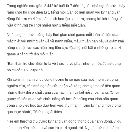
Trong nghiên cứu gồm 2.442 trẻ tuổi từ 7 đến 11, các nhà nghiên cứu thấy
rằng chơi trò chơi điện tử 1 tiếng mỗi tuần có liên quan với kỹ năng vận
động tốt hơn và điểm thành tích học tập cao hơn, nhưng lợi ích không còn
nữa ở những trẻ chơi nhiều hơn 2 tiếng mỗi tuần.
Nhóm nghiên cứu cũng thấy thời gian chơi game mỗi tuần có liên quan
mật thiết với những vấn đề về hạnh kiểm, mâu thuẫn bạn bè, và giảm khả
năng xã hội, với các hiệu ứng tiêu cực đặc biệt nổi bật ở những trẻ chơi
game 9 tiếng trở lên mỗi tuần.
"Bản thân trò chơi điện tử là vô thưởng vô phạt, nhưng mức độ sử dụng
nó thì có," TS. Pujol nói.
Khi xem hình ảnh chup cộng hưởng từ sọ não của một nhóm trẻ trong
nghiên cứu, các nhà nghiên cứu nhận xét rằng chơi game có liên quan
những thay đổi ở chất trắng của hạch nền và kết nối chức năng. "Chơi
game có liên quan với chức năng tốt hơn ở những chu trình não quan
trọng cho việc học tập dựa trên việc thu nhận những kỹ năng mới thông
qua thực hành", TS Pujol giải thích.
"Trẻ em thường thu được kỹ năng vận động thông qua hành động, ví dụ
liên quan đến thể thao và các trò chơi ngoài trời. Nghiên cứu hình ảnh