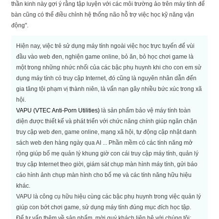
thần kinh này gợi ý rằng tập luyện với các môi trường ảo trên máy tính để
bàn cũng có thể điều chỉnh hệ thống não hỗ trợ việc học kỹ năng vận
động".
Hiện nay, việc trẻ sử dụng máy tính ngoài việc học trực tuyến để vùi
đầu vào web đen, nghiện game online, bỏ ăn, bỏ học chơi game là
một trong những nhức nhối của các bậc phụ huynh khi cho con em sử
dụng máy tính có truy cập Internet, đó cũng là nguyên nhân dẫn đến
gia tăng tội phạm vị thành niên, là vấn nạn gây nhiều bức xúc trong xã
hội.
VAPU (VTEC Anti-Porn Utilities)
là sản phẩm bảo vệ máy tính toàn
diện được thiết kế và phát triển với chức năng chính giúp ngăn chặn
truy cập web đen, game online, mạng xã hội, tự động cập nhật danh
sách web đen hàng ngày qua AI ... Phần mềm có các tính năng mở
rộng giúp bố mẹ quản lý khung giờ con cái truy cập máy tính, quản lý
truy cập Internet theo giời, giám sát chụp màn hình máy tính, gửi báo
cáo hình ảnh chụp màn hình cho bố mẹ và các tính năng hữu hiệu
khác.
VAPU là công cụ hữu hiệu cùng các bậc phụ huynh trong việc quản lý
giúp con bớt chơi game, sử dụng máy tính đúng mục đích học tập.
Để tư vấn thêm về sản phẩm, mời quý khách liên hệ với chúng tôi: