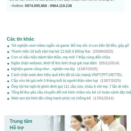
- Hotline:
0974.095.866 - 0964.119.238
Các tin khác
Trẻ nghiện xem video ngắn và game: Bố mẹ sốc vì con trấn lột tiền, gây gổ
(21/12/2025)
Thanh niên 18 tuổi xâm hại bé 12 tuổi ở Đồng Nai
(25/09/2025)
Con có dấu hiệu bệnh tâm thần, mẹ mời 7 thầy cúng đến chữa
(13/07/2025)
Ngăn chặn websex, khởi tố thợ ảnh chụp gái mại dâm
(05/11/2014)
Nghiện game cũng như... nghiện ma túy
(13/07/2025)
Cách chặn web đen hiệu quả trên tất cả các mạng VNPT,FPT,VIETTEL
(23/10/2014)
Cấp cứu bé gái mới 3 tháng tuổi bị người thân xâm hại
(13/07/2025)
Ông nội bé nghi bị ghim đinh gọi 111 cầu cứu, cháu ở với mẹ, 7 lần đi viện
(11/08/2025)
Tổng Bí thư yêu cầu chuyển đổi mô hình chăm sóc trẻ có hoàn cảnh đặc biệ
(21/12/2025)
Web sex trá hình tấn công hạnh phúc vợ chồng trẻ
(17/01/2014)
Trung tâm
Hỗ trợ