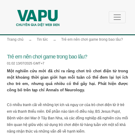
Trang chủ
→
Tin tức
→
Trẻ em nên chơi game trong bao lâu?
Trẻ em nên chơi game trong bao lâu?
01:02 13/07/2025 GMT+7
Một nghiên cứu mới đã chỉ ra rằng chơi trò chơi điện tử trong
một khoảng thời gian giới hạn mỗi tuần có thể đem lại lợi ích
cho trẻ em, nhưng quá nhiều có thể gây hại. Phát hiện được
công bố trên tạp chí Annals of Neurology.
Có nhiều tranh cãi về những lợi ích và nguy cơ của trò chơi điện tử ở trẻ
em và thanh thiếu niên. Để phần nào làm rõ điều này, BS Jesus Pujol,
Bệnh viện del Mar ở Tây Ban Nha, và các đồng nghiệp đã nghiên cứu mối
liên quan hệ giữa việc sử dụng trò chơi điện tử hàng tuần với một số khả
năng nhận thức và những vấn đề về hạnh kiểm.