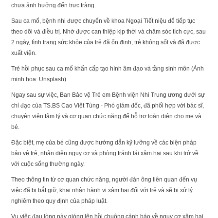
chưa ảnh hưởng đến trực tràng.
Sau ca mổ, bệnh nhi được chuyển về khoa Ngoại Tiết niệu để tiếp tục
theo dõi và điều trị. Nhờ được can thiệp kịp thời và chăm sóc tích cực, sau
2 ngày, tình trạng sức khỏe của trẻ đã ổn định, trẻ không sốt và đã được
xuất viện.
Trẻ hồi phục sau ca mổ khẩn cấp tạo hình âm đạo và tầng sinh môn (Ảnh
minh họa: Unsplash).
Ngay sau sự việc, Ban Bảo vệ Trẻ em Bệnh viện Nhi Trung ương dưới sự
chỉ đạo của TS.BS Cao Việt Tùng - Phó giám đốc, đã phối hợp với bác sĩ,
chuyên viên tâm lý và cơ quan chức năng để hỗ trợ toàn diện cho mẹ và
bé.
Đặc biệt, mẹ của bé cũng được hướng dẫn kỹ lưỡng về các biện pháp
bảo vệ trẻ, nhận diện nguy cơ và phòng tránh tái xâm hại sau khi trở về
với cuộc sống thường ngày.
Theo thông tin từ cơ quan chức năng, người đàn ông liên quan đến vụ
việc đã bị bắt giữ, khai nhận hành vi xâm hại đối với trẻ và sẽ bị xử lý
nghiêm theo quy định của pháp luật.
Vụ việc đau lòng này gióng lên hồi chuông cảnh báo về nguy cơ xâm hại