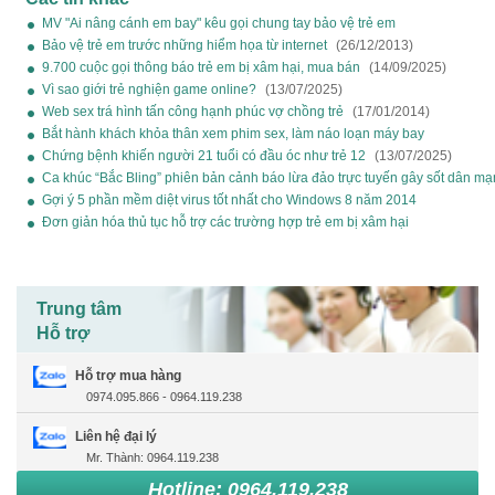
MV "Ai nâng cánh em bay" kêu gọi chung tay bảo vệ trẻ em
(13/07/2025)
Bảo vệ trẻ em trước những hiểm họa từ internet
(26/12/2013)
9.700 cuộc gọi thông báo trẻ em bị xâm hại, mua bán
(14/09/2025)
Vì sao giới trẻ nghiện game online?
(13/07/2025)
Web sex trá hình tấn công hạnh phúc vợ chồng trẻ
(17/01/2014)
Bắt hành khách khỏa thân xem phim sex, làm náo loạn máy bay
(13/07/2025)
Chứng bệnh khiến người 21 tuổi có đầu óc như trẻ 12
(13/07/2025)
Ca khúc “Bắc Bling” phiên bản cảnh báo lừa đảo trực tuyến gây sốt dân m
(21/12/2025)
Gợi ý 5 phần mềm diệt virus tốt nhất cho Windows 8 năm 2014
(27/12/2013)
Đơn giản hóa thủ tục hỗ trợ các trường hợp trẻ em bị xâm hại
(02/09/2025)
Trung tâm
Hỗ trợ
Hỗ trợ mua hàng
0974.095.866 - 0964.119.238
Liên hệ đại lý
Mr. Thành: 0964.119.238
Hotline: 0964.119.238