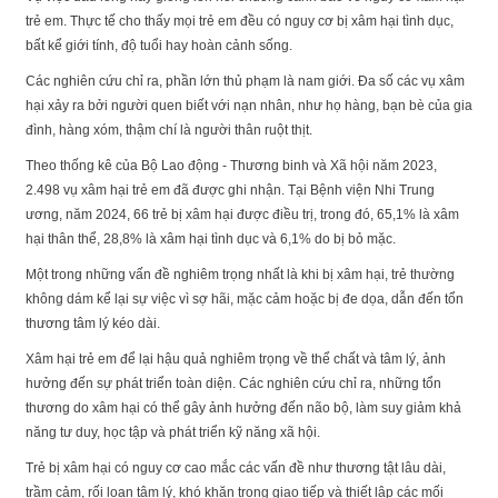
trẻ em. Thực tế cho thấy mọi trẻ em đều có nguy cơ bị xâm hại tình dục,
bất kể giới tính, độ tuổi hay hoàn cảnh sống.
Các nghiên cứu chỉ ra, phần lớn thủ phạm là nam giới. Đa số các vụ xâm
hại xảy ra bởi người quen biết với nạn nhân, như họ hàng, bạn bè của gia
đình, hàng xóm, thậm chí là người thân ruột thịt.
Theo thống kê của Bộ Lao động - Thương binh và Xã hội năm 2023,
2.498 vụ xâm hại trẻ em đã được ghi nhận. Tại Bệnh viện Nhi Trung
ương, năm 2024, 66 trẻ bị xâm hại được điều trị, trong đó, 65,1% là xâm
hại thân thể, 28,8% là xâm hại tình dục và 6,1% do bị bỏ mặc.
Một trong những vấn đề nghiêm trọng nhất là khi bị xâm hại, trẻ thường
không dám kể lại sự việc vì sợ hãi, mặc cảm hoặc bị đe dọa, dẫn đến tổn
thương tâm lý kéo dài.
Xâm hại trẻ em để lại hậu quả nghiêm trọng về thể chất và tâm lý, ảnh
hưởng đến sự phát triển toàn diện. Các nghiên cứu chỉ ra, những tổn
thương do xâm hại có thể gây ảnh hưởng đến não bộ, làm suy giảm khả
năng tư duy, học tập và phát triển kỹ năng xã hội.
Trẻ bị xâm hại có nguy cơ cao mắc các vấn đề như thương tật lâu dài,
trầm cảm, rối loạn tâm lý, khó khăn trong giao tiếp và thiết lập các mối