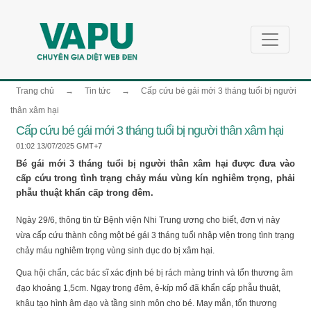
Trang chủ
→
Tin tức
→
Cấp cứu bé gái mới 3 tháng tuổi bị người
thân xâm hại
Cấp cứu bé gái mới 3 tháng tuổi bị người thân xâm hại
01:02 13/07/2025 GMT+7
Bé gái mới 3 tháng tuổi bị người thân xâm hại được đưa vào
cấp cứu trong tình trạng chảy máu vùng kín nghiêm trọng, phải
phẫu thuật khẩn cấp trong đêm.
Ngày 29/6, thông tin từ Bệnh viện Nhi Trung ương cho biết, đơn vị này
vừa cấp cứu thành công một bé gái 3 tháng tuổi nhập viện trong tình trạng
chảy máu nghiêm trọng vùng sinh dục do bị xâm hại.
Qua hội chẩn, các bác sĩ xác định bé bị rách màng trinh và tổn thương âm
đạo khoảng 1,5cm. Ngay trong đêm, ê-kíp mổ đã khẩn cấp phẫu thuật,
khâu tạo hình âm đạo và tầng sinh môn cho bé. May mắn, tổn thương