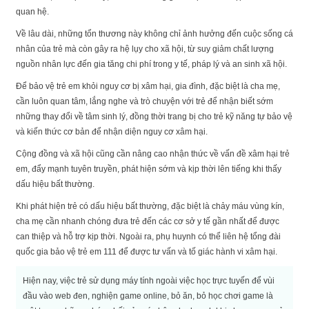
quan hệ.
Về lâu dài, những tổn thương này không chỉ ảnh hưởng đến cuộc sống cá
nhân của trẻ mà còn gây ra hệ lụy cho xã hội, từ suy giảm chất lượng
nguồn nhân lực đến gia tăng chi phí trong y tế, pháp lý và an sinh xã hội.
Để bảo vệ trẻ em khỏi nguy cơ bị xâm hại, gia đình, đặc biệt là cha mẹ,
cần luôn quan tâm, lắng nghe và trò chuyện với trẻ để nhận biết sớm
những thay đổi về tâm sinh lý, đồng thời trang bị cho trẻ kỹ năng tự bảo vệ
và kiến thức cơ bản để nhận diện nguy cơ xâm hại.
Cộng đồng và xã hội cũng cần nâng cao nhận thức về vấn đề xâm hại trẻ
em, đẩy mạnh tuyên truyền, phát hiện sớm và kịp thời lên tiếng khi thấy
dấu hiệu bất thường.
Khi phát hiện trẻ có dấu hiệu bất thường, đặc biệt là chảy máu vùng kín,
cha mẹ cần nhanh chóng đưa trẻ đến các cơ sở y tế gần nhất để được
can thiệp và hỗ trợ kịp thời. Ngoài ra, phụ huynh có thể liên hệ tổng đài
quốc gia bảo vệ trẻ em 111 để được tư vấn và tố giác hành vi xâm hại.
Hiện nay, việc trẻ sử dụng máy tính ngoài việc học trực tuyến để vùi
đầu vào web đen, nghiện game online, bỏ ăn, bỏ học chơi game là