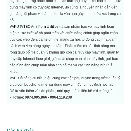
một trong những nhức nhối của các bậc phụ huynh khi cho con em sử
dụng máy tính có truy cập Internet, đó cũng là nguyên nhân dẫn đến
gia tăng tội phạm vị thành niên, là vấn nạn gây nhiều bức xúc trong xã
hội.
VAPU (VTEC Anti-Porn Utilities)
là sản phẩm bảo vệ máy tính toàn
diện được thiết kế và phát triển với chức năng chính giúp ngăn chặn
truy cập web đen, game online, mạng xã hội, tự động cập nhật danh
sách web đen hàng ngày qua AI ... Phần mềm có các tính năng mở
rộng giúp bố mẹ quản lý khung giờ con cái truy cập máy tính, quản lý
truy cập Internet theo giời, giám sát chụp màn hình máy tính, gửi báo
cáo hình ảnh chụp màn hình cho bố mẹ và các tính năng hữu hiệu
khác.
VAPU là công cụ hữu hiệu cùng các bậc phụ huynh trong việc quản lý
giúp con bớt chơi game, sử dụng máy tính đúng mục đích học tập.
Để tư vấn thêm về sản phẩm, mời quý khách liên hệ với chúng tôi:
- Hotline:
0974.095.866 - 0964.119.238
Các tin khác